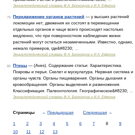
Энциклопедический словарь Ф.А. Брокгауза и И.А. Ефрона
Передвижение органов растений
— у высших растений
79
локомоции нет; движения их состоят в перемещении
отдельных органов и чаще всего происходят настолько
медленно, что при поверхностном наблюдении жизни
растений могут остаться незамеченными. Известно, однако,
немало примеров, где&#8230; …
Энциклопедический словарь Ф.А. Брокгауза и И.А. Ефрона
Птицы
— (Aves). Содержание статьи: Характеристика.
80
Покровы и перья. Скелет и мускулатура. Нервная система и
органы чувств. Органы пищеварения. Органы дыхания и
кровообращения. Органы выделения и размножения.
Классификация. Палеонтология. Географическое&#8230; …
Энциклопедический словарь Ф.А. Брокгауза и И.А. Ефрона
Страницы
←
Предыдущая
Следующая
→
1
2
3
4
5
6
7
8
9
10
11
12
13