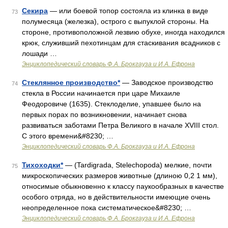
Секира
— или боевой топор состояла из клинка в виде
73
полумесяца (железка), острого с выпуклой стороны. На
стороне, противоположной лезвию обухе, иногда находился
крюк, служивший пехотинцам для стаскивания всадников с
лошади …
Энциклопедический словарь Ф.А. Брокгауза и И.А. Ефрона
Стеклянное производство*
— Заводское производство
74
стекла в России начинается при царе Михаиле
Феодоровиче (1635). Стеклоделие, упавшее было на
первых порах по возникновении, начинает снова
развиваться заботами Петра Великого в начале XVIII стол.
С этого времени&#8230; …
Энциклопедический словарь Ф.А. Брокгауза и И.А. Ефрона
Тихоходки*
— (Tardigrada, Stelechopoda) мелкие, почти
75
микроскопических размеров животные (длиною 0,2 1 мм),
относимые обыкновенно к классу паукообразных в качестве
особого отряда, но в действительности имеющие очень
неопределенное пока систематическое&#8230; …
Энциклопедический словарь Ф.А. Брокгауза и И.А. Ефрона