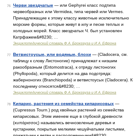
Черви звездчатые
— или Gephyrei класс подтипа
76
червеобразных или Vermidea, типа червей или Vermes.
Принадлежащие к этому классу животные исключительно
морские формы, которые живут в илу и песке теплых и
холодных морей. Класс звездчатых Ч. был установлен
Катрфажем&#8230; …
Энциклопедический словарь Ф.А. Брокгауза и И.А. Ефрона
Ветвистоусые, или водяные, блохи
— (Cladocera, см.
77
таблицу к слову Листоногие) принадлежат к низшим
ракообразным (Entomostraca), к отряду листоногих
(Phyllopoda), который делится на два подотряда:
жаберноногих (Branchiopoda) и ветвистоусых (Cladocera). К
последнему относятся&#8230; …
Энциклопедический словарь Ф.А. Брокгауза и И.А. Ефрона
Кипарис, растения из семейства кипарисовых
—
78
(Cupressus Tourn.) род хвойных растений из семейства
кипарисовых. Этим именем еще в глубокой древности
(κυπάρισσος) назывались вечнозеленые деревья и
кустарники, покрытые мелкими чешуйчатыми листьями,
прижатыми к ветви и расположенными&#8230; …